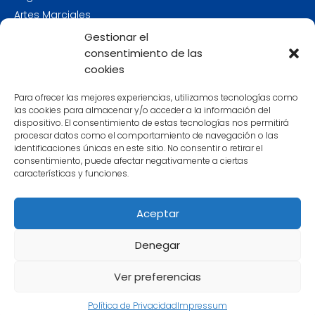
Artes Marciales
Polideportivos en Murcia
Gestionar el
Centros Deportivos
consentimiento de las
cookies
Pistas de Padel
Parques de Calistenia en Murcia
Para ofrecer las mejores experiencias, utilizamos tecnologías como
Rocódromos en Murcia
las cookies para almacenar y/o acceder a la información del
dispositivo. El consentimiento de estas tecnologías nos permitirá
Los Mejores Centros de Boxeo en Murcia
procesar datos como el comportamiento de navegación o las
identificaciones únicas en este sitio. No consentir o retirar el
consentimiento, puede afectar negativamente a ciertas
Gimnasios en Murcia
características y funciones.
Gimnasios en Cartagena
Gimnasios en Lorca
Aceptar
Gimnasios en Molina de Segura
Denegar
Gimnasios en Yecla
Gimnasios en Alhama de Murcia
Ver preferencias
Política de Privacidad
Impressum